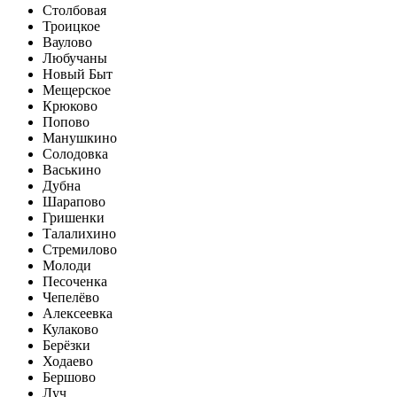
Столбовая
Троицкое
Ваулово
Любучаны
Новый Быт
Мещерское
Крюково
Попово
Манушкино
Солодовка
Васькино
Дубна
Шарапово
Гришенки
Талалихино
Стремилово
Молоди
Песоченка
Чепелёво
Алексеевка
Кулаково
Берёзки
Ходаево
Бершово
Луч