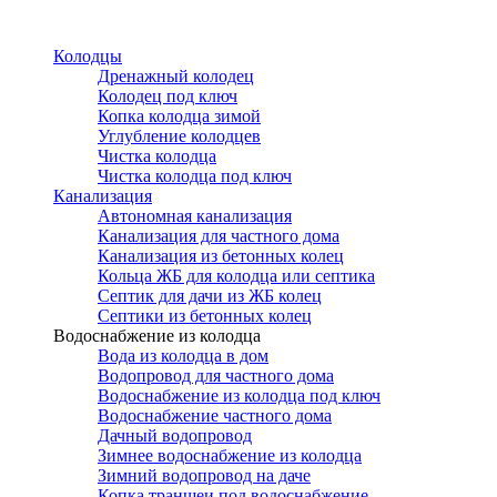
Перейти
к
Колодцы
основному
Дренажный колодец
содержанию
Колодец под ключ
Копка колодца зимой
Углубление колодцев
Чистка колодца
Чистка колодца под ключ
Канализация
Автономная канализация
Канализация для частного дома
Канализация из бетонных колец
Кольца ЖБ для колодца или септика
Септик для дачи из ЖБ колец
Септики из бетонных колец
Водоснабжение из колодца
Вода из колодца в дом
Водопровод для частного дома
Водоснабжение из колодца под ключ
Водоснабжение частного дома
Дачный водопровод
Зимнее водоснабжение из колодца
Зимний водопровод на даче
Копка траншеи под водоснабжение