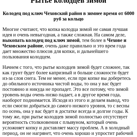
Рытьё колодцев зимой
Колодец под ключ Чеховский район в зимнее время от 6000
руб за кольцо
Многие считают, что копка колодца зимой не самая лучшая
идея и очень невыгодная, а также сложная. На самом деле,
выкопать колодец под ключ зимой
, тем более в
Чехове и
Чеховском районе
, очень даже правильно и это врем года
дает множество плюсов для копки, и дальнейшего
пользования колодцем.
Начнем с того, что рытье колодцев зимой будет сложнее, так
как грунт будет более капризный и больше сложности будет
из-за слоя снега. Тем не менее, если при копке вы доберетесь
до обильного источника чистой воды, то она у вас будет
постоянно и никуда не пропадет. Это все потому, что зимой
уровень воды очень низко падает, а в другое время года,
наоборот поднимается. Исходя из этого и делаем вывод, что
если смогли добраться до самого низкого уровня, то с весны
по осень, она у вас будет в достатке всегда и долгие годы. К
тому же, при рытье колодцев зимой полностью отсутствует
вероятность столкновения с плывуном, который очень
усложняет копку и доставляет массу проблем. А в холодный
период, он не нагрянет, что очень хорошо и упростит рабочий