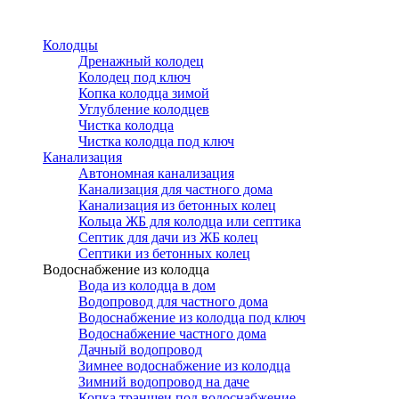
Перейти
к
Колодцы
основному
Дренажный колодец
содержанию
Колодец под ключ
Копка колодца зимой
Углубление колодцев
Чистка колодца
Чистка колодца под ключ
Канализация
Автономная канализация
Канализация для частного дома
Канализация из бетонных колец
Кольца ЖБ для колодца или септика
Септик для дачи из ЖБ колец
Септики из бетонных колец
Водоснабжение из колодца
Вода из колодца в дом
Водопровод для частного дома
Водоснабжение из колодца под ключ
Водоснабжение частного дома
Дачный водопровод
Зимнее водоснабжение из колодца
Зимний водопровод на даче
Копка траншеи под водоснабжение