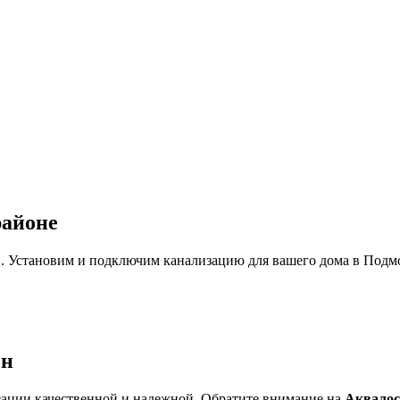
районе
в. Установим и подключим канализацию для вашего дома в Подм
он
изации качественной и надежной. Обратите внимание на
Аквалос