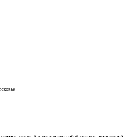
осковье
 септик,
который представляет собой систему автономной